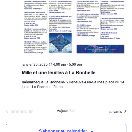
vues
Évèn
janvier 25, 2025 @ 4:00 pm
-
5:00 pm
Mille et une feuilles à La Rochelle
médiathèque La Rochelle- Villeneuve-Les-Salines
place du 14
juillet, La Rochelle, France
Évènements
précédents
Aujourd’hui
Évènements
suivants
S’abonner au calendrier