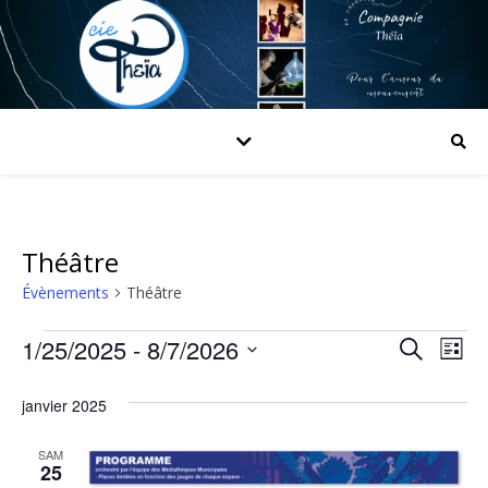
Théâtre
Évènements
Théâtre
Évènements
1/25/2025
 - 
8/7/2026
Rech
Na
Recherche
Liste
de
Sélectionnez
et
janvier 2025
une
vu
navig
date.
Év
SAM
de
25