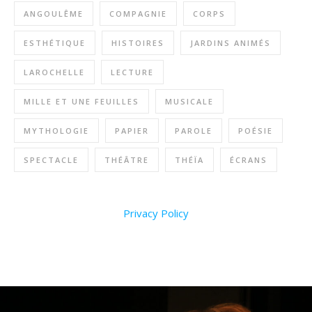
ANGOULÊME
COMPAGNIE
CORPS
ESTHÉTIQUE
HISTOIRES
JARDINS ANIMÉS
LAROCHELLE
LECTURE
MILLE ET UNE FEUILLES
MUSICALE
MYTHOLOGIE
PAPIER
PAROLE
POÉSIE
SPECTACLE
THÉÂTRE
THÉÏA
ÉCRANS
Privacy Policy