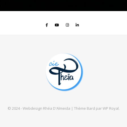
© 2024 - Webdesign Rhéa D'Almeida |
Thème Bard par
WP Royal
.