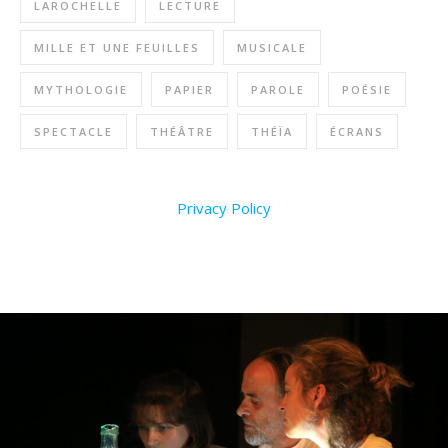
LAROCHELLE
LECTURE
MILLE ET UNE FEUILLES
MUSICALE
MYTHOLOGIE
PAPIER
PAROLE
POÉSIE
SPECTACLE
THÉÂTRE
THÉÏA
ÉCRANS
Privacy Policy