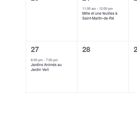
évènement,
évènement,
11:00 am
-
12:00 pm
Mille et une feuilles à
Saint-Martin-de-Ré
1
0
27
28
évènement,
évènement,
6:00 pm
-
7:00 pm
Jardins Animés au
Jardin Vert